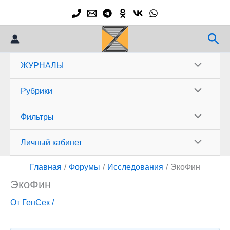
Перейти
к
содержимому
Пои
ЖУРНАЛЫ
Рубрики
Фильтры
Личный кабинет
Главная
Форумы
Исследования
ЭкоФин
ЭкоФин
От
ГенСек
/