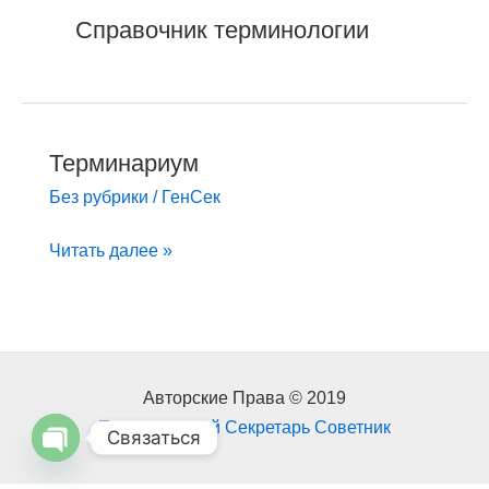
Справочник терминологии
Терминариум
Терминариум
Без рубрики
/
ГенСек
Читать далее »
Авторские Права © 2019
Персональный Секретарь Советник
Связаться
Open
chaty