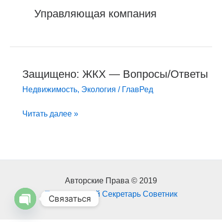
Управляющая компания
Защищено: ЖКХ — Вопросы/Ответы
Защищено:
ЖКХ
Недвижимость
,
Экология
/
ГлавРед
—
Читать далее »
Вопросы/
Ответы
Авторские Права © 2019
Персональный Секретарь Советник
Связаться
Open
chaty