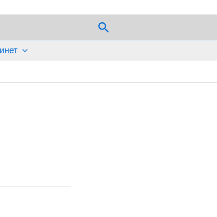
Поиск
инет