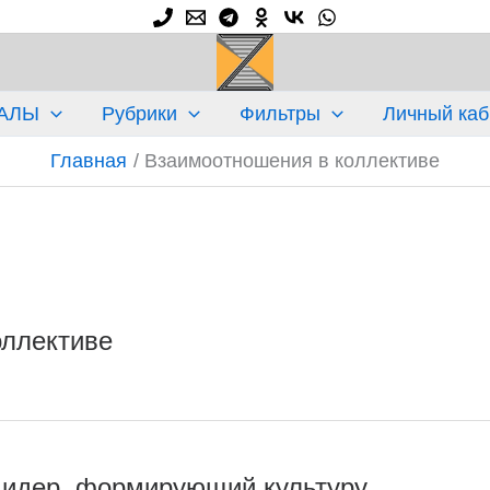
АЛЫ
Рубрики
Фильтры
Личный каб
Главная
Взаимоотношения в коллективе
оллективе
идер, формирующий культуру
идер,