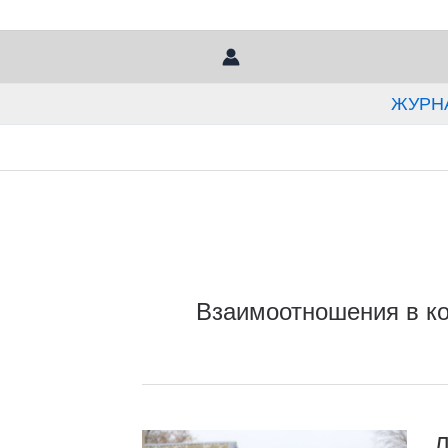
Перейти
к
содержимому
ЖУРН
Взаимоотношения в к
Л
Л