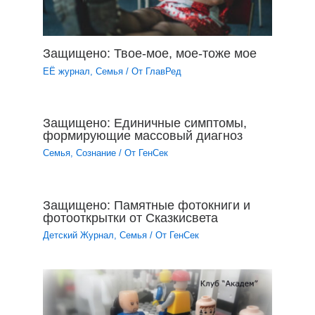
Защищено: Твое-мое, мое-тоже мое
ЕЁ журнал
,
Семья
/ От
ГлавРед
Защищено: Единичные симптомы,
формирующие массовый диагноз
Семья
,
Сознание
/ От
ГенСек
Защищено: Памятные фотокниги и
фотооткрытки от Сказкисвета
Детский Журнал
,
Семья
/ От
ГенСек