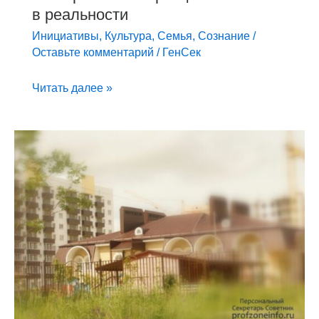
в реальности
Инициативы
,
Культура
,
Семья
,
Сознание
/
Оставьте комментарий
/
ГенСек
Читать далее »
Защищено:
Квартира
или
дом