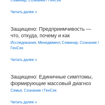
Семинар
,
Сознание
/
ГенСек
интеллектом
по
Читать далее »
жизни
Защищено: Предприимчивость —
Защищено:
что, откуда, почему и как
Предприимчивость
—
Исследования
,
Менеджмент
,
Семинар
,
Сознание
/
что,
ГенСек
откуда,
Читать далее »
почему
и
как
Защищено: Единичные симптомы,
Защищено:
формирующие массовый диагноз
Единичные
симптомы,
Семья
,
Сознание
/
ГенСек
формирующие
массовый
Читать далее »