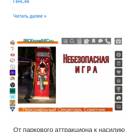
ГенСек
Читать далее »
От
паркового
аттракциона
к
насилию
в
реальности
От паркового аттракциона к насилию