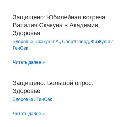
диагноз
Защищено: Юбилейная встреча
Защищено:
Василия Скакуна в Академии
Юбилейная
встреча
Здоровья
Василия
Здоровье
,
Скакун В.А.
,
СпортПовод
,
ФизКульт
/
Скакуна
ГенСек
в
Читать далее »
Академии
Здоровья
Защищено: Большой опрос.
Защищено:
Здоровье
Большой
опрос.
Здоровье
/
ГенСек
Здоровье
Читать далее »