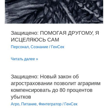
Защищено: ПОМОГАЯ ДРУГОМУ, Я
ИСЦЕЛЯЮСЬ САМ
Персонал
,
Сознание
/
ГенСек
Читать далее »
Защищено: Новый закон об
Защищено:
агростраховании позволит аграриям
Новый
закон
компенсировать до 80 процентов
об
убытков
агростраховании
Агро
,
Питание
,
Финтегратор
/
ГенСек