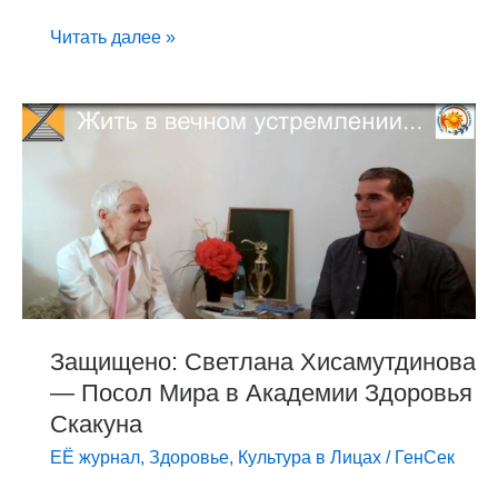
позволит
аграриям
Читать далее »
компенсировать
до
Защищено:
80
Светлана
процентов
Хисамутдинова
убытков
—
Посол
Мира
в
Академии
Здоровья
Защищено: Светлана Хисамутдинова
Скакуна
— Посол Мира в Академии Здоровья
Скакуна
ЕЁ журнал
,
Здоровье
,
Культура в Лицах
/
ГенСек