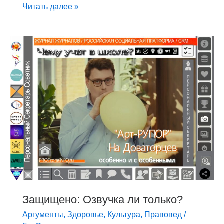
Читать далее »
Защищено:
Озвучка
ли
только?
Защищено: Озвучка ли только?
Аргументы
,
Здоровье
,
Культура
,
Правовед
/