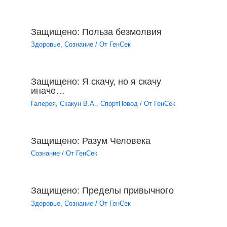
Защищено: Польза безмолвия
Здоровье
,
Сознание
/ От
ГенСек
Защищено: Я скачу, но я скачу
иначе…
Галерея
,
Скакун В.А.
,
СпортПовод
/ От
ГенСек
Защищено: Разум Человека
Сознание
/ От
ГенСек
Защищено: Пределы привычного
Здоровье
,
Сознание
/ От
ГенСек